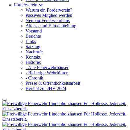
Förderverein
Warum ein Förderverein?
Passives Mitglied werden
Neubau-Feuerwehrhaus
Alters.- und Ehrenabteilung
Vorstand
Berichte
Links
Satzung
Nachrufe
Kontakt
Historie:
- Alte Feuerwehrhäuser
- Bisherige Wehrführer
- Chronik
Presse & Öffentlichkeitsarbeit
Bericht zur JHV 2024