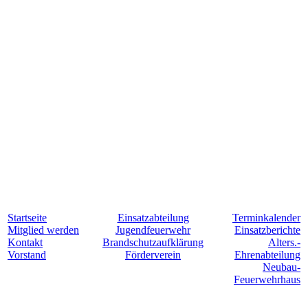
Startseite
Einsatzabteilung
Terminkalender
Mitglied werden
Jugendfeuerwehr
Einsatzberichte
Kontakt
Brandschutzaufklärung
Alters.-
Vorstand
Förderverein
Ehrenabteilung
Neubau-
Feuerwehrhaus
Für Hollesse. Jederzeit. Einsatzbereit.