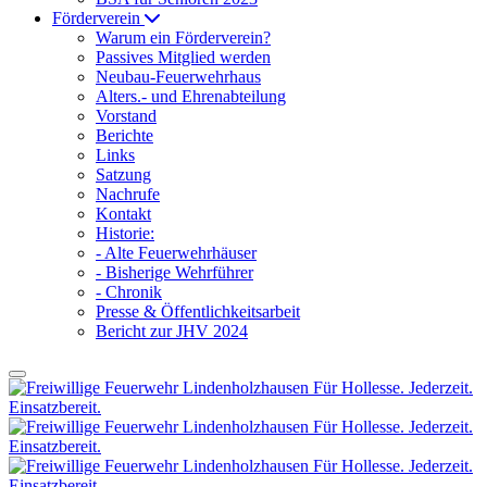
Förderverein
Warum ein Förderverein?
Passives Mitglied werden
Neubau-Feuerwehrhaus
Alters.- und Ehrenabteilung
Vorstand
Berichte
Links
Satzung
Nachrufe
Kontakt
Historie:
- Alte Feuerwehrhäuser
- Bisherige Wehrführer
- Chronik
Presse & Öffentlichkeitsarbeit
Bericht zur JHV 2024