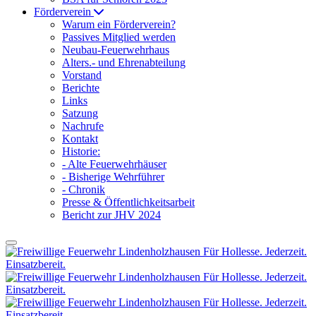
Förderverein
Warum ein Förderverein?
Passives Mitglied werden
Neubau-Feuerwehrhaus
Alters.- und Ehrenabteilung
Vorstand
Berichte
Links
Satzung
Nachrufe
Kontakt
Historie:
- Alte Feuerwehrhäuser
- Bisherige Wehrführer
- Chronik
Presse & Öffentlichkeitsarbeit
Bericht zur JHV 2024