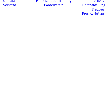
Kontakt
Brandschutzaufklärung
Alters.-
Vorstand
Förderverein
Ehrenabteilung
Neubau-
Feuerwehrhaus
Für Hollesse. Jederzeit. Einsatzbereit.
©
Freiwillige Feuerwehr Lindenholzhausen 2024
|
Impressum &
Datenschutzerklärung