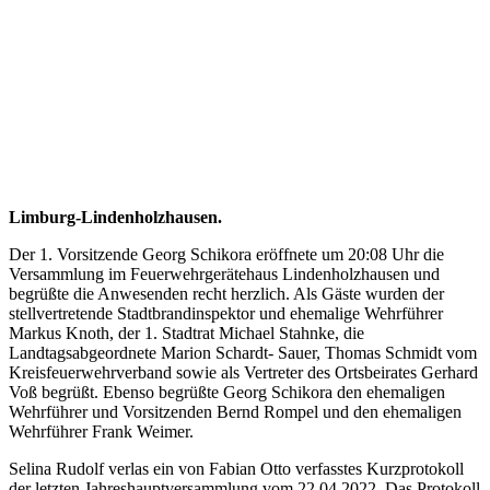
Limburg-Lindenholzhausen.
Der 1. Vorsitzende Georg Schikora eröffnete um 20:08 Uhr die
Versammlung im Feuerwehrgerätehaus Lindenholzhausen und
begrüßte die Anwesenden recht herzlich. Als Gäste wurden der
stellvertretende Stadtbrandinspektor und ehemalige Wehrführer
Markus Knoth, der 1. Stadtrat Michael Stahnke, die
Landtagsabgeordnete Marion Schardt- Sauer, Thomas Schmidt vom
Kreisfeuerwehrverband sowie als Vertreter des Ortsbeirates Gerhard
Voß begrüßt. Ebenso begrüßte Georg Schikora den ehemaligen
Wehrführer und Vorsitzenden Bernd Rompel und den ehemaligen
Wehrführer Frank Weimer.
Selina Rudolf verlas ein von Fabian Otto verfasstes Kurzprotokoll
der letzten Jahreshauptversammlung vom 22.04.2022. Das Protokoll