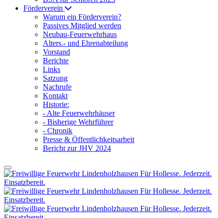
Förderverein
Warum ein Förderverein?
Passives Mitglied werden
Neubau-Feuerwehrhaus
Alters.- und Ehrenabteilung
Vorstand
Berichte
Links
Satzung
Nachrufe
Kontakt
Historie:
- Alte Feuerwehrhäuser
- Bisherige Wehrführer
- Chronik
Presse & Öffentlichkeitsarbeit
Bericht zur JHV 2024