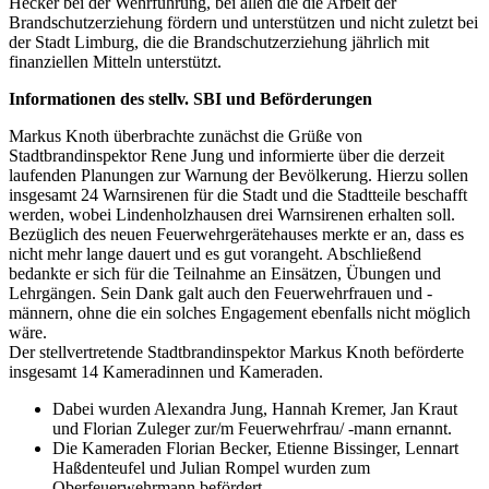
Hecker bei der Wehrführung, bei allen die die Arbeit der
Brandschutzerziehung fördern und unterstützen und nicht zuletzt bei
der Stadt Limburg, die die Brandschutzerziehung jährlich mit
finanziellen Mitteln unterstützt.
Informationen des stellv. SBI und Beförderungen
Markus Knoth überbrachte zunächst die Grüße von
Stadtbrandinspektor Rene Jung und informierte über die derzeit
laufenden Planungen zur Warnung der Bevölkerung. Hierzu sollen
insgesamt 24 Warnsirenen für die Stadt und die Stadtteile beschafft
werden, wobei Lindenholzhausen drei Warnsirenen erhalten soll.
Bezüglich des neuen Feuerwehrgerätehauses merkte er an, dass es
nicht mehr lange dauert und es gut vorangeht. Abschließend
bedankte er sich für die Teilnahme an Einsätzen, Übungen und
Lehrgängen. Sein Dank galt auch den Feuerwehrfrauen und -
männern, ohne die ein solches Engagement ebenfalls nicht möglich
wäre.
Der stellvertretende Stadtbrandinspektor Markus Knoth beförderte
insgesamt 14 Kameradinnen und Kameraden.
Dabei wurden Alexandra Jung, Hannah Kremer, Jan Kraut
und Florian Zuleger zur/m Feuerwehrfrau/ -mann ernannt.
Die Kameraden Florian Becker, Etienne Bissinger, Lennart
Haßdenteufel und Julian Rompel wurden zum
Oberfeuerwehrmann befördert.