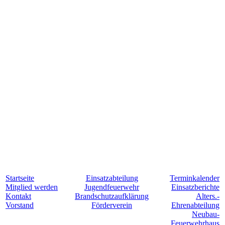
Startseite
Einsatzabteilung
Terminkalender
Mitglied werden
Jugendfeuerwehr
Einsatzberichte
Kontakt
Brandschutzaufklärung
Alters.-
Vorstand
Förderverein
Ehrenabteilung
Neubau-
Feuerwehrhaus