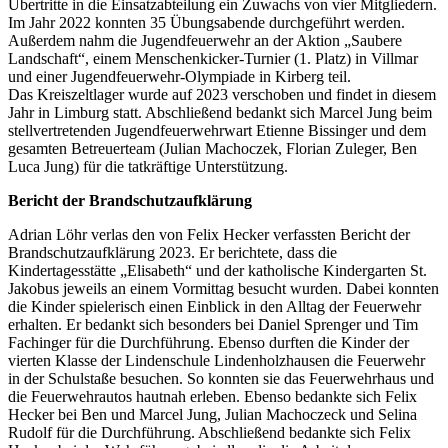
Übertritte in die Einsatzabteilung ein Zuwachs von vier Mitgliedern.
Im Jahr 2022 konnten 35 Übungsabende durchgeführt werden.
Außerdem nahm die Jugendfeuerwehr an der Aktion „Saubere
Landschaft“, einem Menschenkicker-Turnier (1. Platz) in Villmar
und einer Jugendfeuerwehr-Olympiade in Kirberg teil.
Das Kreiszeltlager wurde auf 2023 verschoben und findet in diesem
Jahr in Limburg statt. Abschließend bedankt sich Marcel Jung beim
stellvertretenden Jugendfeuerwehrwart Etienne Bissinger und dem
gesamten Betreuerteam (Julian Machoczek, Florian Zuleger, Ben
Luca Jung) für die tatkräftige Unterstützung.
Bericht der Brandschutzaufklärung
Adrian Löhr verlas den von Felix Hecker verfassten Bericht der
Brandschutzaufklärung 2023. Er berichtete, dass die
Kindertagesstätte „Elisabeth“ und der katholische Kindergarten St.
Jakobus jeweils an einem Vormittag besucht wurden. Dabei konnten
die Kinder spielerisch einen Einblick in den Alltag der Feuerwehr
erhalten. Er bedankt sich besonders bei Daniel Sprenger und Tim
Fachinger für die Durchführung. Ebenso durften die Kinder der
vierten Klasse der Lindenschule Lindenholzhausen die Feuerwehr
in der Schulstaße besuchen. So konnten sie das Feuerwehrhaus und
die Feuerwehrautos hautnah erleben. Ebenso bedankte sich Felix
Hecker bei Ben und Marcel Jung, Julian Machoczeck und Selina
Rudolf für die Durchführung. Abschließend bedankte sich Felix