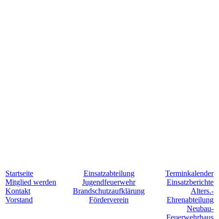
Startseite
Einsatzabteilung
Terminkalender
Mitglied werden
Jugendfeuerwehr
Einsatzberichte
Kontakt
Brandschutzaufklärung
Alters.-
Vorstand
Förderverein
Ehrenabteilung
Neubau-
Feuerwehrhaus