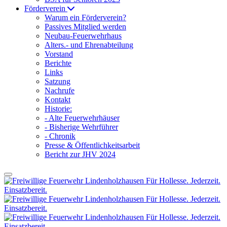
Förderverein
Warum ein Förderverein?
Passives Mitglied werden
Neubau-Feuerwehrhaus
Alters.- und Ehrenabteilung
Vorstand
Berichte
Links
Satzung
Nachrufe
Kontakt
Historie:
- Alte Feuerwehrhäuser
- Bisherige Wehrführer
- Chronik
Presse & Öffentlichkeitsarbeit
Bericht zur JHV 2024