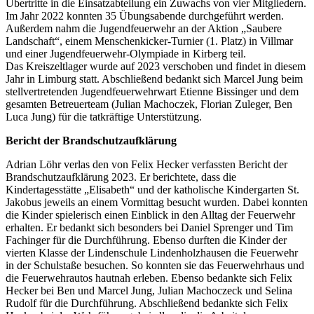
Übertritte in die Einsatzabteilung ein Zuwachs von vier Mitgliedern.
Im Jahr 2022 konnten 35 Übungsabende durchgeführt werden.
Außerdem nahm die Jugendfeuerwehr an der Aktion „Saubere
Landschaft“, einem Menschenkicker-Turnier (1. Platz) in Villmar
und einer Jugendfeuerwehr-Olympiade in Kirberg teil.
Das Kreiszeltlager wurde auf 2023 verschoben und findet in diesem
Jahr in Limburg statt. Abschließend bedankt sich Marcel Jung beim
stellvertretenden Jugendfeuerwehrwart Etienne Bissinger und dem
gesamten Betreuerteam (Julian Machoczek, Florian Zuleger, Ben
Luca Jung) für die tatkräftige Unterstützung.
Bericht der Brandschutzaufklärung
Adrian Löhr verlas den von Felix Hecker verfassten Bericht der
Brandschutzaufklärung 2023. Er berichtete, dass die
Kindertagesstätte „Elisabeth“ und der katholische Kindergarten St.
Jakobus jeweils an einem Vormittag besucht wurden. Dabei konnten
die Kinder spielerisch einen Einblick in den Alltag der Feuerwehr
erhalten. Er bedankt sich besonders bei Daniel Sprenger und Tim
Fachinger für die Durchführung. Ebenso durften die Kinder der
vierten Klasse der Lindenschule Lindenholzhausen die Feuerwehr
in der Schulstaße besuchen. So konnten sie das Feuerwehrhaus und
die Feuerwehrautos hautnah erleben. Ebenso bedankte sich Felix
Hecker bei Ben und Marcel Jung, Julian Machoczeck und Selina
Rudolf für die Durchführung. Abschließend bedankte sich Felix