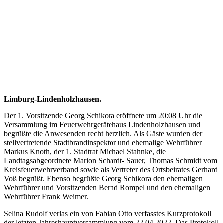
Limburg-Lindenholzhausen.
Der 1. Vorsitzende Georg Schikora eröffnete um 20:08 Uhr die
Versammlung im Feuerwehrgerätehaus Lindenholzhausen und
begrüßte die Anwesenden recht herzlich. Als Gäste wurden der
stellvertretende Stadtbrandinspektor und ehemalige Wehrführer
Markus Knoth, der 1. Stadtrat Michael Stahnke, die
Landtagsabgeordnete Marion Schardt- Sauer, Thomas Schmidt vom
Kreisfeuerwehrverband sowie als Vertreter des Ortsbeirates Gerhard
Voß begrüßt. Ebenso begrüßte Georg Schikora den ehemaligen
Wehrführer und Vorsitzenden Bernd Rompel und den ehemaligen
Wehrführer Frank Weimer.
Selina Rudolf verlas ein von Fabian Otto verfasstes Kurzprotokoll
der letzten Jahreshauptversammlung vom 22.04.2022. Das Protokoll