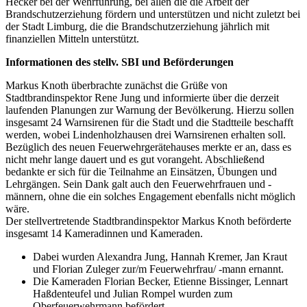
Hecker bei der Wehrführung, bei allen die die Arbeit der
Brandschutzerziehung fördern und unterstützen und nicht zuletzt bei
der Stadt Limburg, die die Brandschutzerziehung jährlich mit
finanziellen Mitteln unterstützt.
Informationen des stellv. SBI und Beförderungen
Markus Knoth überbrachte zunächst die Grüße von
Stadtbrandinspektor Rene Jung und informierte über die derzeit
laufenden Planungen zur Warnung der Bevölkerung. Hierzu sollen
insgesamt 24 Warnsirenen für die Stadt und die Stadtteile beschafft
werden, wobei Lindenholzhausen drei Warnsirenen erhalten soll.
Bezüglich des neuen Feuerwehrgerätehauses merkte er an, dass es
nicht mehr lange dauert und es gut vorangeht. Abschließend
bedankte er sich für die Teilnahme an Einsätzen, Übungen und
Lehrgängen. Sein Dank galt auch den Feuerwehrfrauen und -
männern, ohne die ein solches Engagement ebenfalls nicht möglich
wäre.
Der stellvertretende Stadtbrandinspektor Markus Knoth beförderte
insgesamt 14 Kameradinnen und Kameraden.
Dabei wurden Alexandra Jung, Hannah Kremer, Jan Kraut
und Florian Zuleger zur/m Feuerwehrfrau/ -mann ernannt.
Die Kameraden Florian Becker, Etienne Bissinger, Lennart
Haßdenteufel und Julian Rompel wurden zum
Oberfeuerwehrmann befördert.